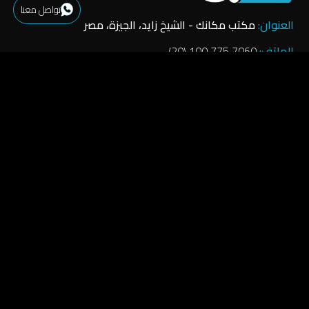
تواصل معنا
العنوان:
مكتب مكانك - الشيخ زايد، الجيزة، مصر
الهاتف:
7060 775 100 (20)
البريد الإلكتروني:
info[at]aidotparse.com
روابط مفيدة
الرئيسية
اتصل بنا
الخدمات
سياسة الخصوصية
نبذة عنا
حماية البيانات
الوظائف